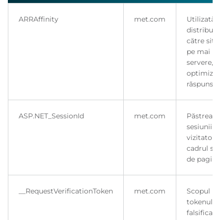
ARRAffinity
met.com
Utilizată 
distribui t
către sit
pe mai m
servere, 
optimiza 
răspuns.
ASP.NET_SessionId
met.com
Păstrează
sesiunii
vizitatoru
cadrul sol
de pagini.
__RequestVerificationToken
met.com
Scopul pri
tokenului 
falsificar