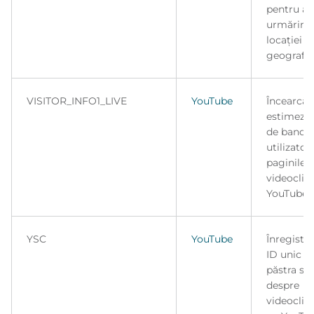
pentru a 
urmărirea
locației 
geografic
VISITOR_INFO1_LIVE
YouTube
Încearcă 
estimeze 
de bandă
utilizator
paginile 
videoclip
YouTube i
YSC
YouTube
Înregistr
ID unic p
păstra sta
despre
videoclipu