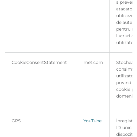
a preveni
atacatoru
utilizeze 
de autent
pentru a 
lucruri d
utilizatoru
CookieConsentStatement
met.com
Stochează
consimță
utilizator
privind m
cookie pe
domeniul 
GPS
YouTube
Înregistr
ID unic p
dispoziti