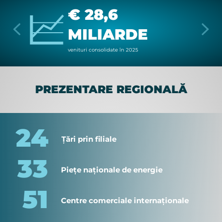
€ 28,6
MILIARDE
ve­ni­turi con­so­li­da­te în 2025
PREZENTARE REGIONALĂ
24
Țări prin filiale
33
Piețe naționale de energie
51
Centre comerciale internaționale