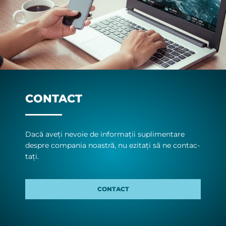
CONTACT
Da­că aveți ne­vo­ie de in­for­ma­ții su­pli­men­ta­re
des­pre com­pa­nia noas­tră, nu ezi­tați să ne con­tac­
tați.
CONTACT