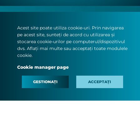
DESPRE NOI
Acest site poate utiliza cookie-uri. Prin navigarea
INFO CLIENTI
pe acest site, sunteți de acord cu utilizarea și
stocarea cookie-urilor pe computerul/dispozitivul
DOCUMENTE
dvs. Aflați mai multe sau acceptați toate modulele
cookie.
CONTACT
CARIERE
Cookie manager page
#MINDTHEFYOUTURE
GESTIONAȚI
ACCEPTAȚI